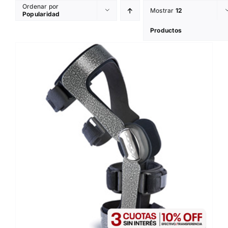
Skip
Ordenar por
Mostrar
12
Popularidad
to
Productos
content