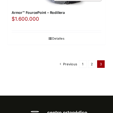
Armor™ FourcePoint – Rodillera
$
1.600.000
Detalles
Previous
1
2
3