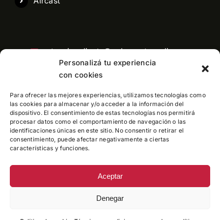
Aircast
atencioncliente@pelaezortopedia.com
Personalizá tu experiencia
con cookies
Para ofrecer las mejores experiencias, utilizamos tecnologías como
Central telefonica: 11 3991-6760
las cookies para almacenar y/o acceder a la información del
dispositivo. El consentimiento de estas tecnologías nos permitirá
procesar datos como el comportamiento de navegación o las
identificaciones únicas en este sitio. No consentir o retirar el
consentimiento, puede afectar negativamente a ciertas
características y funciones.
Aceptar
© Centro Ortopédico Peláez
• Todos los derechos
Denegar
reservados