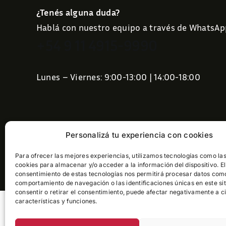
¿Tenés alguna duda?
Hablá con nuestro equipo a través de WhatsAp
+54 9 11 4915-9990
Lunes – Viernes: 9:00-13:00 | 14:00-18:00
Personalizá tu experiencia con cookies
atencioncliente@pelaezort
Para ofrecer las mejores experiencias, utilizamos tecnologías como la
cookies para almacenar y/o acceder a la información del dispositivo. El
consentimiento de estas tecnologías nos permitirá procesar datos com
comportamiento de navegación o las identificaciones únicas en este sit
consentir o retirar el consentimiento, puede afectar negativamente a c
características y funciones.