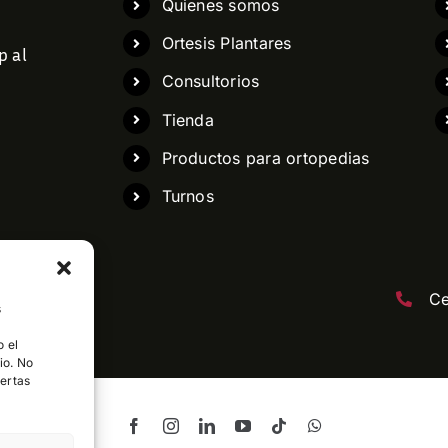
Quienes somos
Ortesis Plantares
p al
Consultorios
Tienda
Productos para ortopedias
Turnos
opedia.com
Ce
s
o el
io. No
iertas