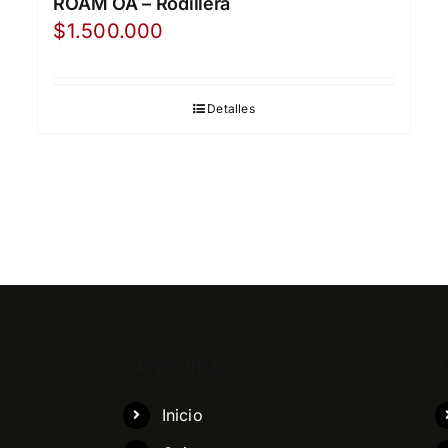
ROAM OA – Rodillera
$
1.500.000
Detalles
CATEGORIAS
T
Inicio