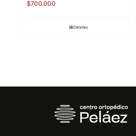
$
700.000
Detalles