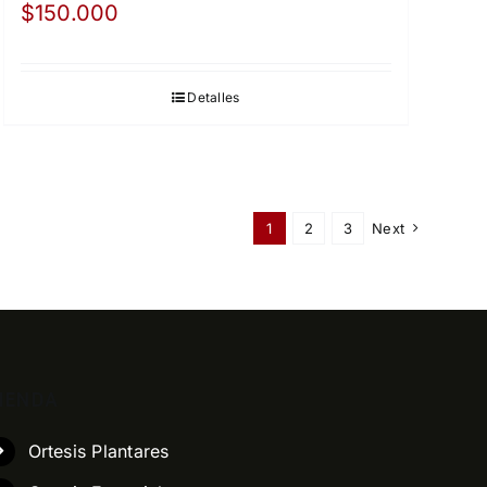
$
150.000
Detalles
1
2
3
Next
IENDA
Ortesis Plantares