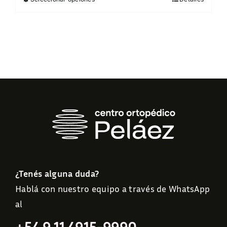
This
product
has
multiple
variants.
The
options
may
be
chosen
on
the
product
¿Tenés alguna duda?
page
Hablá con nuestro equipo a través de WhatsApp
al
+54 9 11 4915-9990