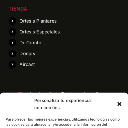
TIENDA
Ortesis Plantares
Ortesis Especiales
Dr Comfort
Donjoy
Aircast
atencioncliente@pelaezortopedia.com
Personalizá tu experiencia
con cookies
Para ofrecer las mejores experiencias, utilizamos tecnologías como
Central telefonica: 11 3991-6760
las cookies para almacenar y/o acceder a la información del