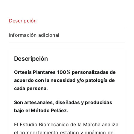
segundo
y
Descripción
tercer
par
Información adicional
cantidad
Descripción
Ortesis Plantares 100% personalizadas de
acuerdo con la necesidad y/o patología de
cada persona.
Son artesanales, diseñadas y producidas
bajo el Método Peláez.
El Estudio Biomecánico de la Marcha analiza
el comportamiento estático y dinámico del