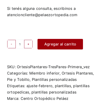
Si tenés alguna consulta, escribinos a
atencioncliente@pelaezortopedia.com
Agregar al carrito
Ortesis
Plantares
-
3
SKU:
OrtesisPlantares-TresPares-Primera_vez
Pares
Categorías:
Miembro inferior
,
Ortesis Plantares
,
(primera
Pie y Tobillo
,
Plantillas personalizadas
vez)
Etiquetas:
ajuste-febrero
,
plantillas
,
plantillas
-
ortopedicas
,
plantillas personalizadas
20%
Marca:
Centro Ortopédico Peláez
en