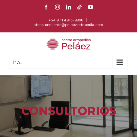
Skip
Facebook
Instagram
LinkedIn
Tiktok
YouTube
to
content
+54 9 11 4915-9990
|
atencioncliente@pelaezortopedia.com
Ir a...
CONSULTORIOS