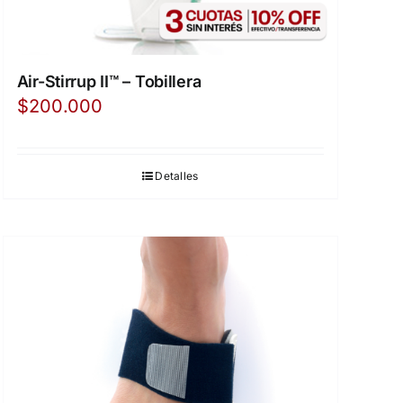
Air-Stirrup II™ – Tobillera
$
200.000
Detalles