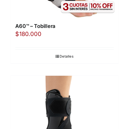
A60™ – Tobillera
$
180.000
Detalles