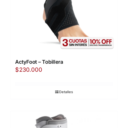
ActyFoot – Tobillera
$
230.000
Detalles