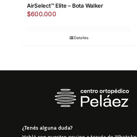
AirSelect™ Elite – Bota Walker
$
600.000
Detalles
¿Tenés alguna duda?
Hablá con nuestro equipo a través de WhatsAp