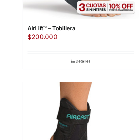
AirLift™ – Tobillera
$
200.000
Detalles