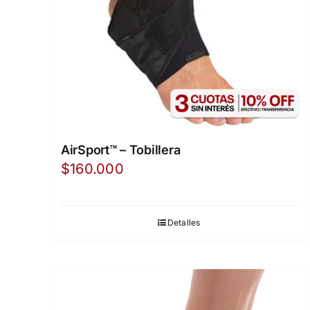
AirSport™ – Tobillera
$
160.000
Detalles