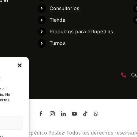
Consultorios
Tienda
Productos para ortopedias
Turnos
opedia.com
Ce
s
o el
io. No
iertas
 Centro Ortopédico Peláez
• Todos los derechos reservad