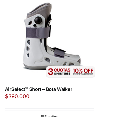
AirSelect™ Short – Bota Walker
$
390.000
Detalles