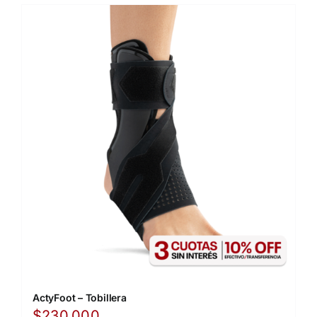
ActyFoot – Tobillera
$
230.000