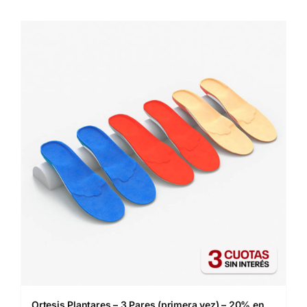
Ortesis Plantares – 3 Pares (primera vez) – 20% en