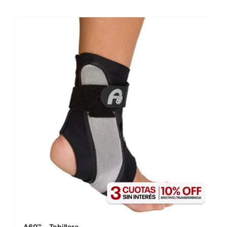
A60™ – Tobillera