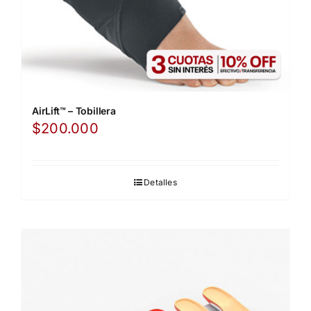
AirLift™ – Tobillera
$
200.000
Detalles