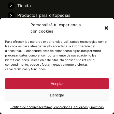
Tienda
Productos para ortopedias
Personalizá tu experiencia
Turnos
con cookies
Para ofrecer las mejores experiencias, utilizamos tecnologías como
TIENDA
las cookies para almacenar y/o acceder a la información del
dispositivo. El consentimiento de estas tecnologías nos permitirá
procesar datos como el comportamiento de navegación o las
Ortesis Plantares
identificaciones únicas en este sitio. No consentir o retirar el
consentimiento, puede afectar negativamente a ciertas
Ortesis Especiales
características y funciones.
Dr Comfort
Aceptar
Donjoy
Denegar
Aircast
Política de cookies
Términos, condiciones, acuerdos y políticas