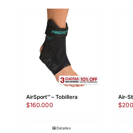
AirSport™ – Tobillera
Air-St
$
160.000
$
200
Detalles