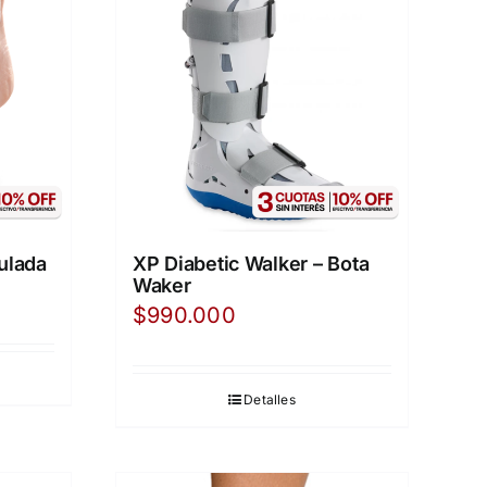
ulada
XP Diabetic Walker – Bota
Waker
$
990.000
Detalles