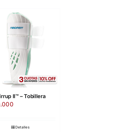
irrup II™ – Tobillera
.000
Detalles