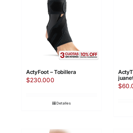
ActyFoot – Tobillera
ActyT
juane
$
230.000
$
60.
Detalles