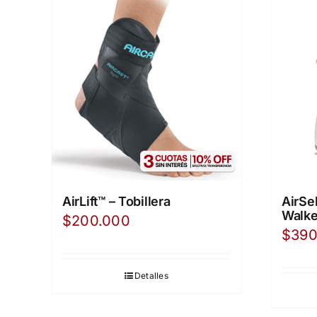
AirLift™ – Tobillera
AirSe
Walke
$
200.000
$
390
Detalles