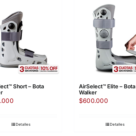
lect™ Short – Bota
AirSelect™ Elite – Bota
r
Walker
.000
$
600.000
Detalles
Detalles