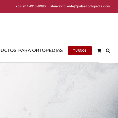
+54 9 11 4915-9990
|
atencioncliente@pelaezortopedia.com
UCTOS PARA ORTOPEDIAS
TURNOS