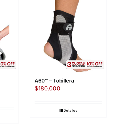
A60™ – Tobillera
$
180.000
Detalles