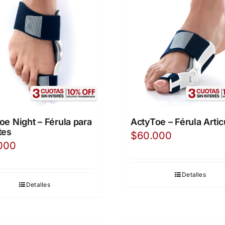
oe Night – Férula para
ActyToe – Férula Artic
tes
$
60.000
000
Detalles
Detalles